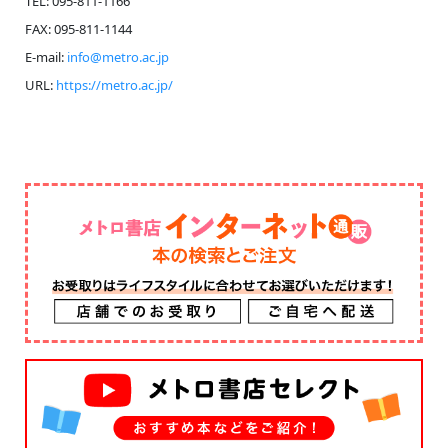
TEL: 095-811-1166
FAX: 095-811-1144
E-mail:
info@metro.ac.jp
URL:
https://metro.ac.jp/